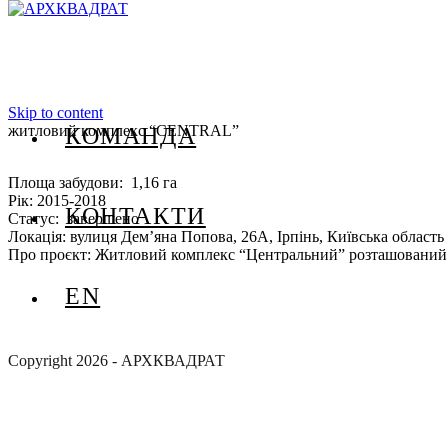
Skip to content
житловий комплекс “CENTRAL”
КОМАНДА
Площа забудови: 1,16 га
Рік: 2015-2018
КОНТАКТИ
Статус: завершено
Локація: вулиця Дем’яна Попова, 26А, Ірпінь, Київська область
Про проєкт: Житловий комплекс “Центральний” розташований в с
EN
Copyright 2026 - АРХКВАДРАТ