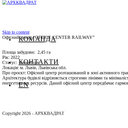
Skip to content
Офісний центр “OFFICE CENTER RAILWAY”
КОМАНДА
Площа забудови: 2,45 га
Рік: 2022
КОНТАКТИ
Статус: концепція
Локація: м. Львів, Львівська обл.
Про проєкт: Офісний центр розташований в зоні активного тран
Архітектура будівлі відрізняється строгими лініями та мінімал
енергетичних ресурсів. Даний офісний центр передбачає гармо
EN
Copyright 2026 - АРХКВАДРАТ