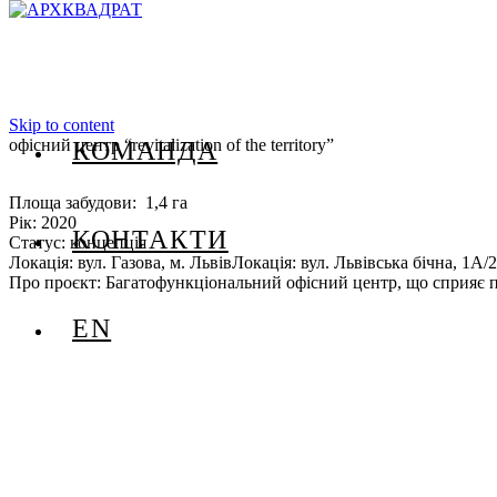
Skip to content
офісний центр “revitalization of the territory”
КОМАНДА
Площа забудови: 1,4 га
Рік: 2020
КОНТАКТИ
Статус: концепція
Локація: вул. Газова, м. ЛьвівЛокація: вул. Львівська бічна, 1А/2
Про проєкт: Багатофункціональний офісний центр, що сприяє пр
EN